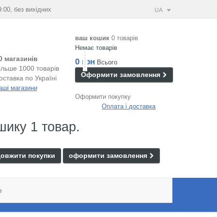
9:00, без вихідних
UA
ваш кошик
0 товарів
Немає товарів
0 магазинів
0 грн
Всього
ільше 1000 товарів
Оформити замовлення
оставка по Україні
аші магазини
Оформити покупку
Оплата і доставка
шику 1 товар.
овжити покупки
оформити замовлення
e