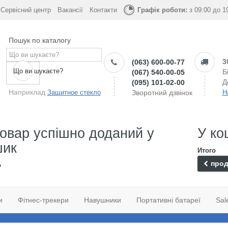
Сервісний центр
Вакансії
Контакти
Графік роботи:
з 09:00 до 1
Пошук по каталогу
3
(063) 600-00-77
Що ви шукаєте?
Б
(067) 540-00-05
Д
(095) 101-02-00
Наприклад
Защитное стекло
Зворотний дзвінок
Н
овар успішно доданий у
У ко
шик
Итого
прод
о
и
Фітнес-трекери
Навушники
Портативні батареї
Sal