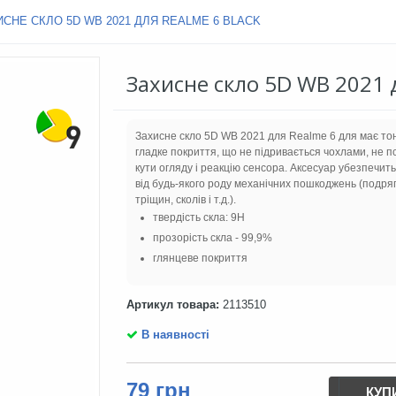
ИСНЕ СКЛО 5D WB 2021 ДЛЯ REALME 6 BLACK
Захисне скло 5D WB 2021 д
Захисне скло 5D WB 2021 для Realme 6 для має тон
гладке покриття, що не підривається чохлами, не п
кути огляду і реакцію сенсора. Аксесуар убезпечит
від будь-якого роду механічних пошкоджень (подря
тріщин, сколів і т.д.).
твердість скла: 9H
прозорість скла - 99,9%
глянцеве покриття
Артикул товара:
2113510
В наявності
79 грн
КУП