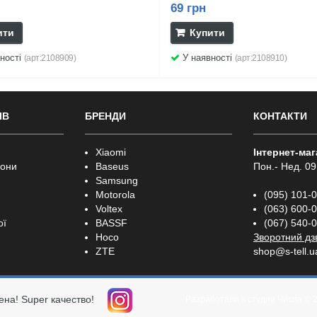
69 грн
ити
Купити
ності
У наявності
(арт:2108909)
(арт:2108910)
ІВ
БРЕНДИ
КОНТАКТИ
Xiaomi
Інтернет-ма
фони
Baseus
Пон.- Нед. 09
Samsung
Motorola
(095) 101-
Voltex
(063) 600-
ої
BASSF
(067) 540-
Hoco
Зворотний дз
ZTE
shop@s-tell.u
ена! Super качество!
Разработали в студии
Числа
© 