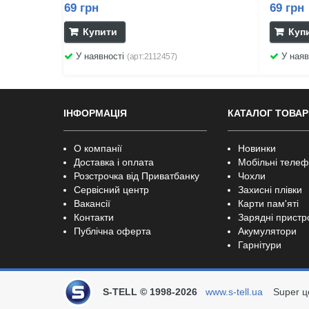
69 грн
69 грн
Купити
Куп
У наявності
У наяв
(арт:2112457)
ІНФОРМАЦІЯ
КАТАЛОГ ТОВАР
О компанії
Новинки
Доставка і оплата
Мобільні теле
Розстрочка від Приватбанку
Чохли
Сервісний центр
Захисні плівки
Вакансії
Карти пам'яті
Контакти
Зарядні пристр
Публічна оферта
Акумулятори
Гарнітури
S-TELL © 1998-2026
www.s-tell.ua
Super ц