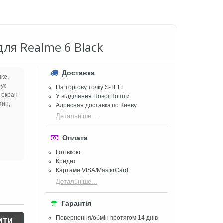
ля Realme 6 Black
Доставка
ке,
сує
На торгову точку S-TELL
ь екран
У відділення Нової Пошти
пин,
Адресная доставка по Киеву
Детальніше...
Оплата
Готівкою
Кредит
Картами VISA/MasterCard
Детальніше...
Гарантія
Повернення/обмін протягом 14 днів
ИТИ