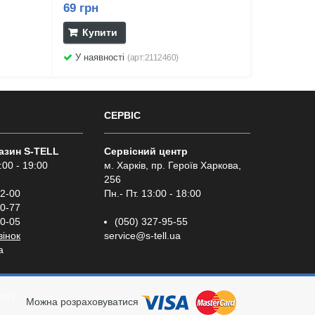
69 грн
Купити
У наявності
(арт:2112460)
СЕРВІС
газин S-TELL
Сервісний центр
:00 - 19:00
м. Харків, пр. Героїв Харкова,
256
02-00
Пн.- Пт. 13:00 - 18:00
00-77
00-05
(050) 327-95-55
вінок
service@s-tell.ua
a
2016
Можна розраховуватися