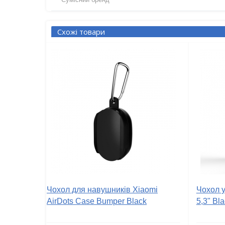
Схожі товари
Чохол для навушників Xiaomi
Чохол у
AirDots Case Bumper Black
5,3" Bl