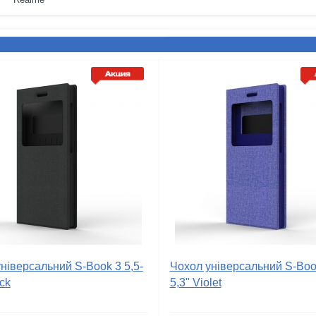
ніверсальний S-Book 3 5,5-
Чохол універсальний S-Book
ack
5,3" Violet