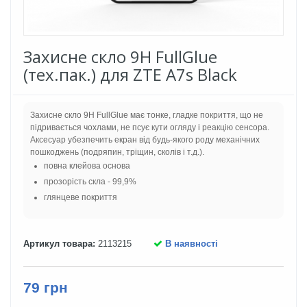
Захисне скло 9H FullGlue
(тех.пак.) для ZTE A7s Black
Захисне скло 9H FullGlue має тонке, гладке покриття, що не
підривається чохлами, не псує кути огляду і реакцію сенсора.
Аксесуар убезпечить екран від будь-якого роду механічних
пошкоджень (подряпин, тріщин, сколів і т.д.).
повна клейова основа
прозорість скла - 99,9%
глянцеве покриття
Артикул товара:
2113215
В наявності
79 грн