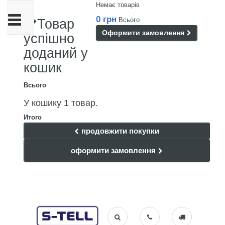
Немає товарів
Toggle
0 грн
Всього
Товар
navigation
Оформити замовлення
успішно
доданий у
кошик
Всього
У кошику 1 товар.
Итого
продовжити покупки
оформити замовлення