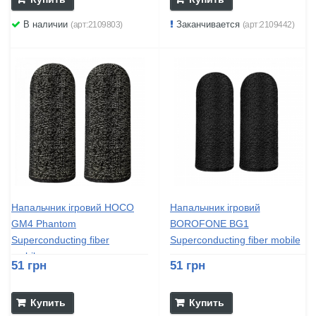
В наличии
Заканчивается
(арт:2109803)
(арт:2109442)
Напальчник ігровий HOCO
Напальчник ігровий
GM4 Phantom
BOROFONE BG1
Superconducting fiber
Superconducting fiber mobile
mobile...
game...
51 грн
51 грн
Купить
Купить