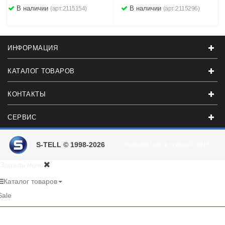
В наличии
В наличии
(арт:2115154)
(арт:2115296)
ИНФОРМАЦИЯ
КАТАЛОГ ТОВАРОВ
КОНТАКТЫ
СЕРВИС
S-TELL © 1998-2026
Разработали в студии
© 2016
Закрыть меню
Каталог товаров
Sale
RU
UA