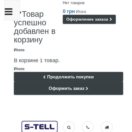
Нет товаров
Переключить
0 грн
Итого
Товар
навигации
Оформление заказа
успешно
добавлен в
корзину
Итого
В корзине 1 товар.
Итого
Продолжить покупки
Оформить заказ