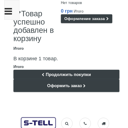
Нет товаров
Переключить
0 грн
Итого
Товар
навигации
Оформление заказа
успешно
добавлен в
корзину
Итого
В корзине 1 товар.
Итого
Продолжить покупки
Оформить заказ