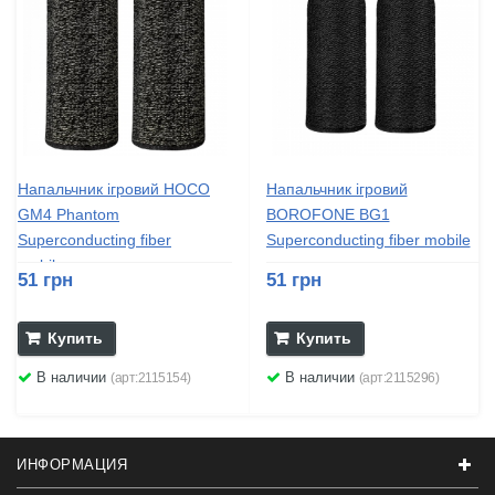
Напальчник ігровий HOCO
Напальчник ігровий
GM4 Phantom
BOROFONE BG1
Superconducting fiber
Superconducting fiber mobile
mobile...
game...
51 грн
51 грн
Купить
Купить
В наличии
В наличии
(арт:2115154)
(арт:2115296)
ИНФОРМАЦИЯ