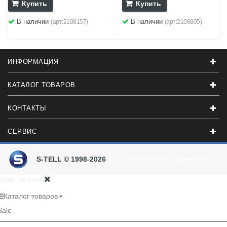
Купить
Купить
В наличии
В наличии
(арт:2108157)
(арт:2108805)
ИНФОРМАЦИЯ
КАТАЛОГ ТОВАРОВ
КОНТАКТЫ
СЕРВИС
S-TELL © 1998-2026
Разработали в студии
© 2016
Закрыть меню
Каталог товаров
Sale