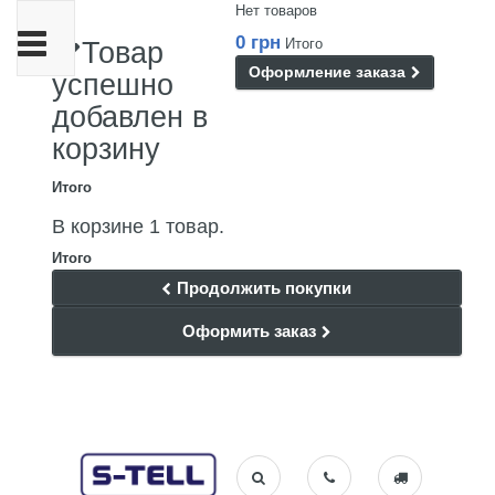
Нет товаров
Переключить
0 грн
Итого
Товар
навигации
Оформление заказа
успешно
добавлен в
корзину
Итого
В корзине 1 товар.
Итого
Продолжить покупки
Оформить заказ