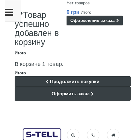
Нет товаров
Переключить
0 грн
Итого
Товар
навигации
Оформление заказа
успешно
добавлен в
корзину
Итого
В корзине 1 товар.
Итого
Продолжить покупки
Оформить заказ