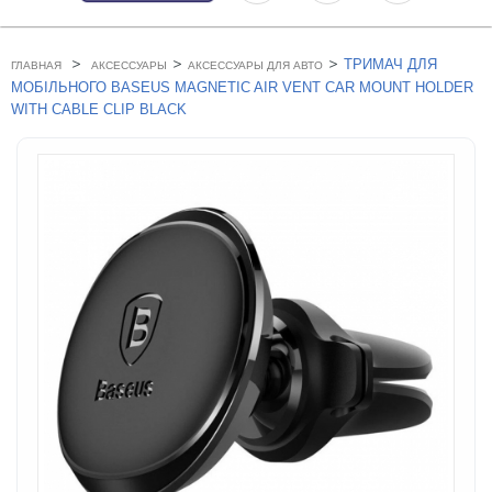
>
>
>
ТРИМАЧ ДЛЯ
ГЛАВНАЯ
АКСЕССУАРЫ
АКСЕССУАРЫ ДЛЯ АВТО
МОБIЛЬНОГО BASEUS MAGNETIC AIR VENT CAR MOUNT HOLDER
WITH CABLE CLIP BLACK