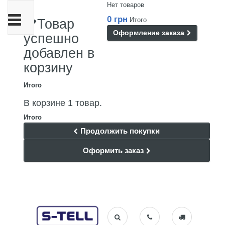
Нет товаров
Переключить
0 грн
Итого
Товар
навигации
Оформление заказа
успешно
добавлен в
корзину
Итого
В корзине 1 товар.
Итого
Продолжить покупки
Оформить заказ