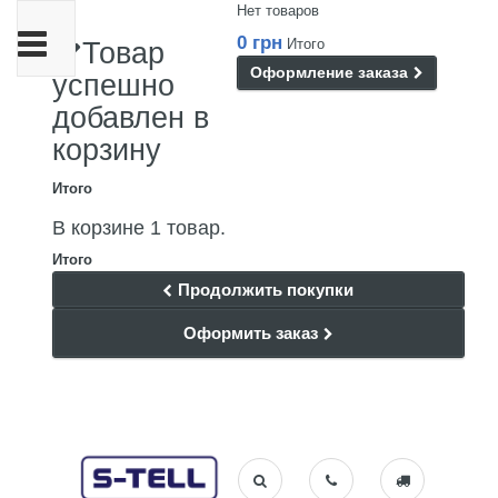
Нет товаров
Переключить
0 грн
Итого
Товар
навигации
Оформление заказа
успешно
добавлен в
корзину
Итого
В корзине 1 товар.
Итого
Продолжить покупки
Оформить заказ