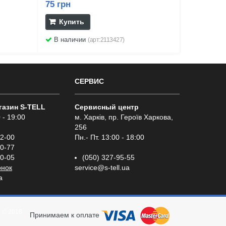
75 грн
Купить
В наличии
(арт:2113427)
СЕРВИС
газин S-TELL
Сервисный центр
 - 19:00
м. Харків, пр. Героїв Харкова,
256
02-00
Пн.- Пт. 13:00 - 18:00
00-77
00-05
(050) 327-95-55
онок
service@s-tell.ua
a
а
© 2016
Принимаем к оплате