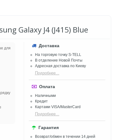
ung Galaxy J4 (J415) Blue
Доставка
ue для
На торговую точку S-TELL
В отделение Новой Почты
Адресная доставка по Киеву
Подробнее...
Оплата
арядку
Наличными
Кредит
Картами VISA/MasterCard
е
Подробнее...
Гарантия
Возврат/обмен в течении 14 дней