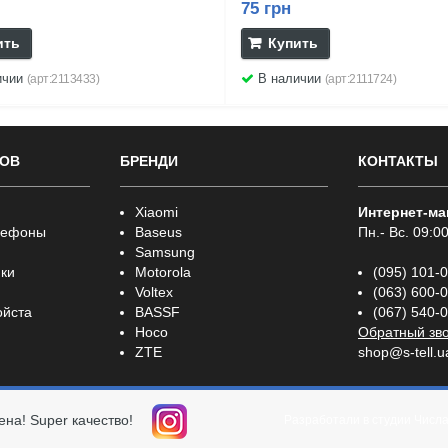
75 грн
ить
Купить
ичии
В наличии
(арт:2113433)
(арт:2111724)
РОВ
БРЕНДИ
КОНТАКТЫ
Xiaomi
Интернет-ма
лефоны
Baseus
Пн.- Вс. 09:00
Samsung
ки
Motorola
(095) 101-
Voltex
(063) 600-
ойста
BASSF
(067) 540-
Hoco
Обратный зв
ZTE
shop@s-tell.u
ена! Super качество!
Разработали в студии
Числ