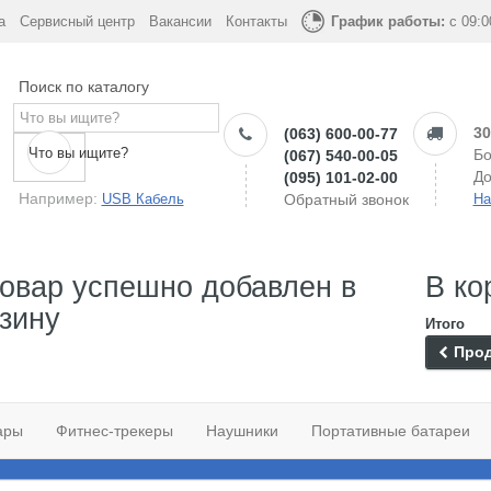
а
Сервисный центр
Вакансии
Контакты
График работы:
с 09:0
Поиск по каталогу
30
(063) 600-00-77
Что вы ищите?
Бо
(067) 540-00-05
До
(095) 101-02-00
Например:
USB Кабель
Обратный звонок
На
овар успешно добавлен в
В ко
зину
Итого
Прод
ары
Фитнес-трекеры
Наушники
Портативные батареи