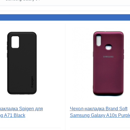
накладка Spigen для
Чехол-накладка Brand Soft
g A71 Black
Samsung Galaxy A10s Purpl