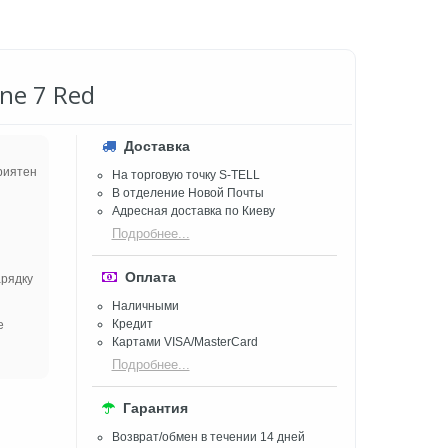
ne 7 Red
Доставка
риятен
На торговую точку S-TELL
В отделение Новой Почты
Адресная доставка по Киеву
Подробнее...
Оплата
арядку
Наличными
Кредит
е
Картами VISA/MasterCard
Подробнее...
Гарантия
Возврат/обмен в течении 14 дней