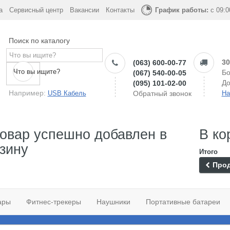
а
Сервисный центр
Вакансии
Контакты
График работы:
с 09:0
Поиск по каталогу
30
(063) 600-00-77
Что вы ищите?
Бо
(067) 540-00-05
До
(095) 101-02-00
Например:
USB Кабель
Обратный звонок
На
овар успешно добавлен в
В ко
зину
Итого
Прод
ары
Фитнес-трекеры
Наушники
Портативные батареи