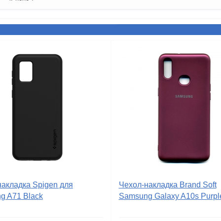
накладка Spigen для
Чехол-накладка Brand Soft
g A71 Black
Samsung Galaxy A10s Purpl