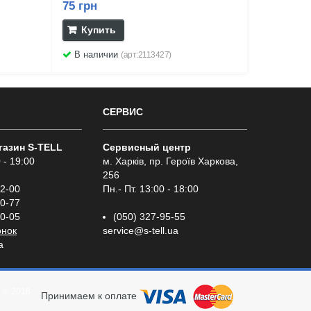
75 грн
Купить
В наличии
(арт:2113427)
СЕРВИС
газин S-TELL
Сервисный центр
 - 19:00
м. Харків, пр. Героїв Харкова,
256
02-00
Пн.- Пт. 13:00 - 18:00
00-77
00-05
(050) 327-95-55
онок
service@s-tell.ua
a
а
© 2016
Принимаем к оплате