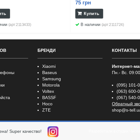
75 грн
ить
Купить
ичии
В наличии
(арт:2113433)
(арт:2111724)
РОВ
БРЕНДИ
КОНТАКТЫ
Xiaomi
Интернет-ма
лефоны
Baseus
Пн.- Вс. 09:00
Samsung
ки
Motorola
(095) 101-
Voltex
(063) 600-
ойста
BASSF
(067) 540-
Hoco
Обратный зв
ZTE
shop@s-tell.u
ена! Super качество!
Разработали в студии
Числ