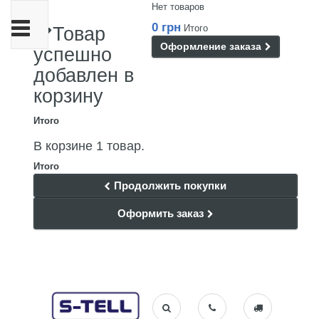
Нет товаров
Переключить
0 грн
Итого
Товар
навигации
Оформление заказа
успешно
добавлен в
корзину
Итого
В корзине 1 товар.
Итого
Продолжить покупки
Оформить заказ