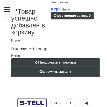
Нет товаров
Переключить
0 грн
Итого
Товар
навигации
Оформление заказа
успешно
добавлен в
корзину
Итого
В корзине 1 товар.
Итого
Продолжить покупки
Оформить заказ