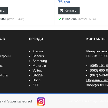
75 грн
ить
Купить
ичии
В наличии
(арт:2113433)
(арт:2111724)
РОВ
БРЕНДИ
КОНТАКТЫ
Xiaomi
Интернет-ма
лефоны
Baseus
Пн.- Вс. 09:00
Samsung
ки
Motorola
(095) 101-
Voltex
(063) 600-
ойста
BASSF
(067) 540-
Hoco
Обратный зв
ZTE
shop@s-tell.u
ена! Super качество!
Разработали в студии
Числ