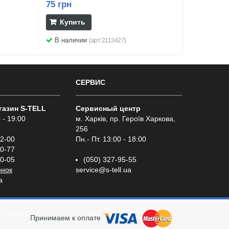
75 грн
Купить
В наличии
(арт:2113427)
СЕРВИС
газин S-TELL
Сервисный центр
 - 19:00
м. Харків, пр. Героїв Харкова,
256
02-00
Пн.- Пт. 13:00 - 18:00
00-77
00-05
(050) 327-95-55
онок
service@s-tell.ua
a
а
© 2016
Принимаем к оплате