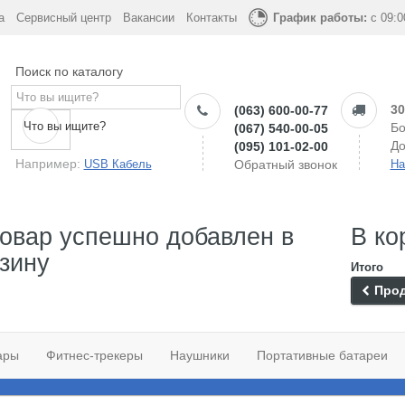
а
Сервисный центр
Вакансии
Контакты
График работы:
с 09:0
Поиск по каталогу
30
(063) 600-00-77
Что вы ищите?
Бо
(067) 540-00-05
До
(095) 101-02-00
Например:
USB Кабель
Обратный звонок
На
овар успешно добавлен в
В ко
зину
Итого
Прод
ары
Фитнес-трекеры
Наушники
Портативные батареи