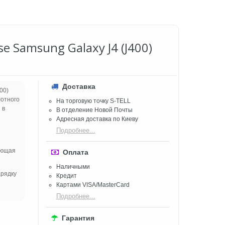
e Samsung Galaxy J4 (J400)
Доставка
00)
лотного
На торговую точку S-TELL
 в
В отделение Новой Почты
Адресная доставка по Киеву
Подробнее...
ающая
Оплата
Наличными
арядку
Кредит
Картами VISA/MasterCard
Подробнее...
Гарантия