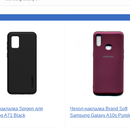
накладка Spigen для
Чехол-накладка Brand Soft
g A71 Black
Samsung Galaxy A10s Purpl