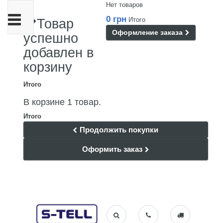
Нет товаров
Переключить
0 грн
Итого
Товар
навигации
Оформление заказа
успешно
добавлен в
корзину
Итого
В корзине 1 товар.
Итого
Продолжить покупки
Оформить заказ