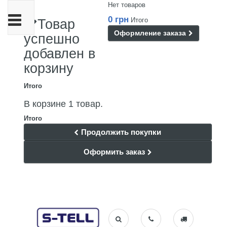
Нет товаров
Переключить
0 грн
Итого
Товар
навигации
Оформление заказа
успешно
добавлен в
корзину
Итого
В корзине 1 товар.
Итого
Продолжить покупки
Оформить заказ