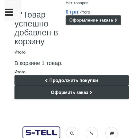
Нет товаров
Переключить
0 грн
Итого
Товар
навигации
Оформление заказа
успешно
добавлен в
корзину
Итого
В корзине 1 товар.
Итого
Продолжить покупки
Оформить заказ