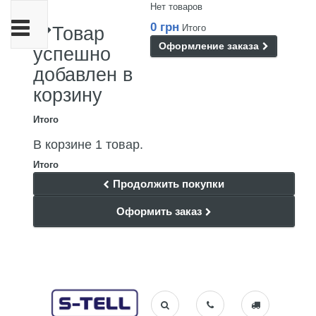
Нет товаров
Переключить
0 грн
Итого
Товар
навигации
Оформление заказа
успешно
добавлен в
корзину
Итого
В корзине 1 товар.
Итого
Продолжить покупки
Оформить заказ