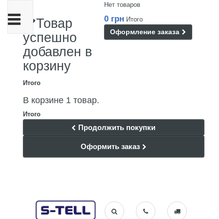
Нет товаров
Переключить
0 грн
Итого
Товар
навигации
Оформление заказа
успешно
добавлен в
корзину
Итого
В корзине 1 товар.
Итого
Продолжить покупки
Оформить заказ