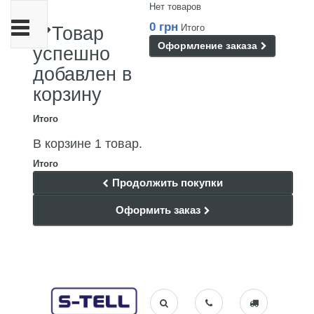
Нет товаров
Переключить
0 грн
Итого
Товар
навигации
Оформление заказа
успешно
добавлен в
корзину
Итого
В корзине 1 товар.
Итого
Продолжить покупки
Оформить заказ