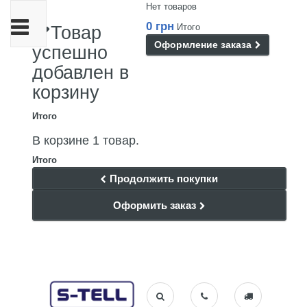
Нет товаров
Переключить
0 грн
Итого
Товар
навигации
Оформление заказа
успешно
добавлен в
корзину
Итого
В корзине 1 товар.
Итого
Продолжить покупки
Оформить заказ