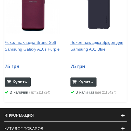
Чехол-накладка Brand Soft
Чехол-накладка Spigen для
Samsung Galaxy A10s Purple
Samsung A31 Blue
75 грн
75 грн
Купить
Купить
В наличии
В наличии
(арт:2111724)
(арт:2113427)
ИНФОРМАЦИЯ
КАТАЛОГ ТОВАРОВ