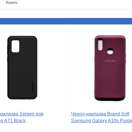
Xiaomi
накладка Spigen для
Чехол-накладка Brand Soft
g A71 Black
Samsung Galaxy A10s Purpl