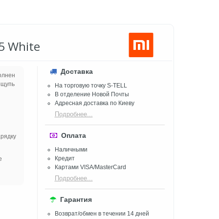
 5 White
Доставка
олнен
ощупь
На торговую точку S-TELL
В отделение Новой Почты
Адресная доставка по Киеву
Подробнее...
Оплата
арядку
Наличными
Кредит
е
Картами VISA/MasterCard
Подробнее...
Гарантия
Возврат/обмен в течении 14 дней