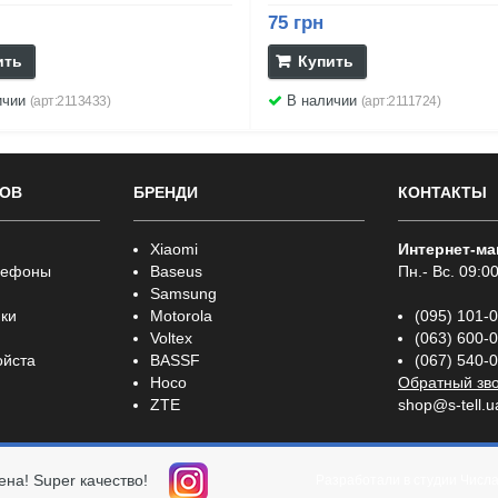
75 грн
ить
Купить
ичии
В наличии
(арт:2113433)
(арт:2111724)
РОВ
БРЕНДИ
КОНТАКТЫ
Xiaomi
Интернет-ма
лефоны
Baseus
Пн.- Вс. 09:00
Samsung
ки
Motorola
(095) 101-
Voltex
(063) 600-
ойста
BASSF
(067) 540-
Hoco
Обратный зв
ZTE
shop@s-tell.u
ена! Super качество!
Разработали в студии
Числ