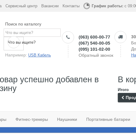
а
Сервисный центр
Вакансии
Контакты
График работы:
с 09:0
Поиск по каталогу
30
(063) 600-00-77
Что вы ищите?
Бо
(067) 540-00-05
До
(095) 101-02-00
Например:
USB Кабель
Обратный звонок
На
овар успешно добавлен в
В ко
зину
Итого
Прод
ары
Фитнес-трекеры
Наушники
Портативные батареи