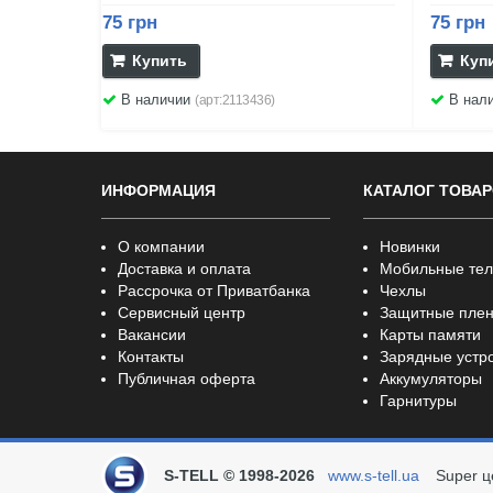
75 грн
75 грн
Купить
Куп
В наличии
В нал
(арт:2113436)
ИНФОРМАЦИЯ
КАТАЛОГ ТОВА
О компании
Новинки
Доставка и оплата
Мобильные те
Рассрочка от Приватбанка
Чехлы
Сервисный центр
Защитные плен
Вакансии
Карты памяти
Контакты
Зарядные устр
Публичная оферта
Аккумуляторы
Гарнитуры
S-TELL © 1998-2026
www.s-tell.ua
Super ц