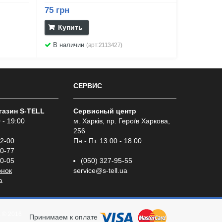
75 грн
Купить
В наличии
(арт:2113427)
СЕРВИС
газин S-TELL
Сервисный центр
 - 19:00
м. Харків, пр. Героїв Харкова,
256
02-00
Пн.- Пт. 13:00 - 18:00
00-77
00-05
(050) 327-95-55
онок
service@s-tell.ua
a
а
© 2016
Принимаем к оплате