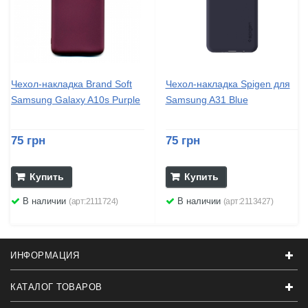
Чехол-накладка Brand Soft
Чехол-накладка Spigen для
Samsung Galaxy A10s Purple
Samsung A31 Blue
75 грн
75 грн
Купить
Купить
В наличии
В наличии
(арт:2111724)
(арт:2113427)
ИНФОРМАЦИЯ
КАТАЛОГ ТОВАРОВ