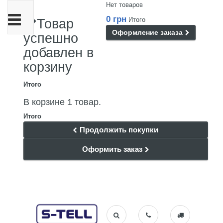
Нет товаров
Переключить
0 грн
Итого
Товар
навигации
Оформление заказа
успешно
добавлен в
корзину
Итого
В корзине 1 товар.
Итого
Продолжить покупки
Оформить заказ