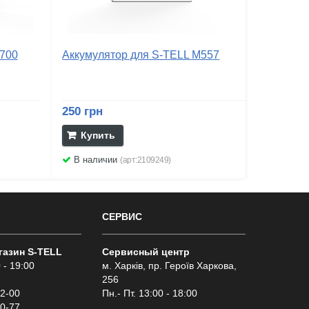
M700
Аккумулятор для S-TELL M557
250 грн
Купить
В наличии
(арт:2109249)
СЕРВИС
газин S-TELL
Сервисный центр
 - 19:00
м. Харків, пр. Героїв Харкова,
256
02-00
Пн.- Пт. 13:00 - 18:00
00-77