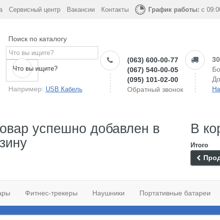
а
Сервисный центр
Вакансии
Контакты
График работы:
с 09:0
Поиск по каталогу
30
(063) 600-00-77
Что вы ищите?
Бо
(067) 540-00-05
До
(095) 101-02-00
Например:
USB Кабель
Обратный звонок
На
овар успешно добавлен в
В ко
зину
Итого
Прод
ары
Фитнес-трекеры
Наушники
Портативные батареи