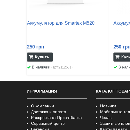
Аккумулятор для Smartex M520
Аккуму
250 грн
250 гр
Купить
Куп
В наличии
В нал
(арт:2112531)
ИНФОРМАЦИЯ
КАТАЛОГ ТОВА
О компании
Новинки
Доставка и оплата
Мобильные те
Рассрочка от Приватбанка
Чехлы
Сервисный центр
Защитные плен
Вакансии
Карты памяти