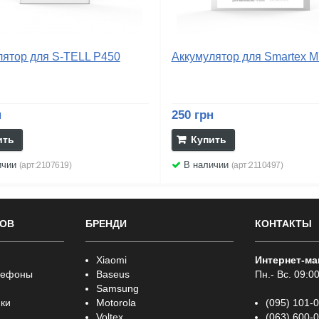
лятор для S-TELL P450
Аккумулятор для Smartex 
н
250 грн
ить
Купить
ичии
В наличии
(арт:2107619)
(арт:2110497)
РОВ
БРЕНДИ
КОНТАКТЫ
Xiaomi
Интернет-ма
лефоны
Baseus
Пн.- Вс. 09:00
Samsung
ки
Motorola
(095) 101-
Voltex
(063) 600-