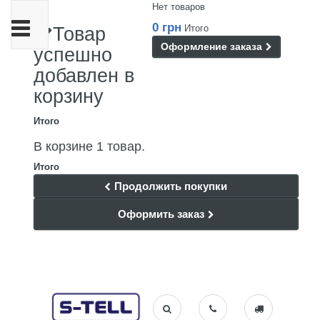
Нет товаров
Переключить
0 грн
Итого
Товар
навигации
Оформление заказа
успешно
добавлен в
корзину
Итого
В корзине 1 товар.
Итого
Продолжить покупки
Оформить заказ