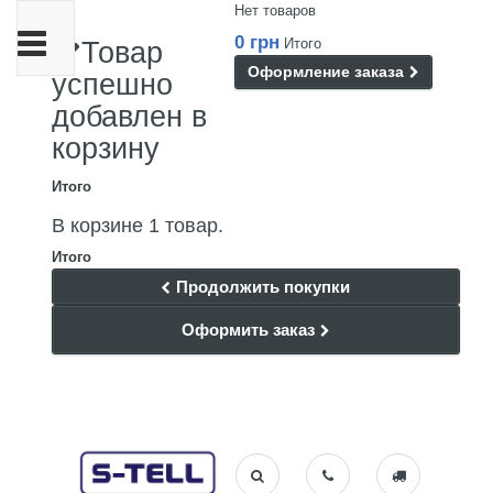
Нет товаров
Переключить
0 грн
Итого
Товар
навигации
Оформление заказа
успешно
добавлен в
корзину
Итого
В корзине 1 товар.
Итого
Продолжить покупки
Оформить заказ