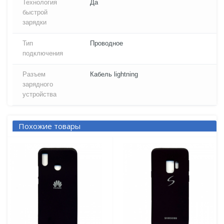
Технология
Да
быстрой
зарядки
Тип
Проводное
подключения
Разъем
Кабель lightning
зарядного
устройства
Похожие товары