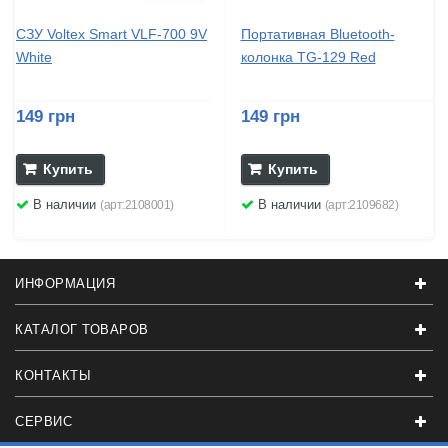
СЗУ Voltex Smart VLF-700 9V
Портативная Bluetooth-
White
колонка TG-129 Red
149 грн
149 грн
Купить
Купить
В наличии
В наличии
(арт:2108001)
(арт:2109682)
ИНФОРМАЦИЯ
КАТАЛОГ ТОВАРОВ
КОНТАКТЫ
СЕРВИС