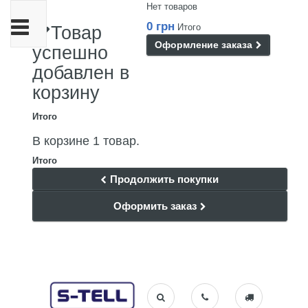
Нет товаров
Переключить
0 грн
Итого
Товар
навигации
Оформление заказа
успешно
добавлен в
корзину
Итого
В корзине 1 товар.
Итого
Продолжить покупки
Оформить заказ