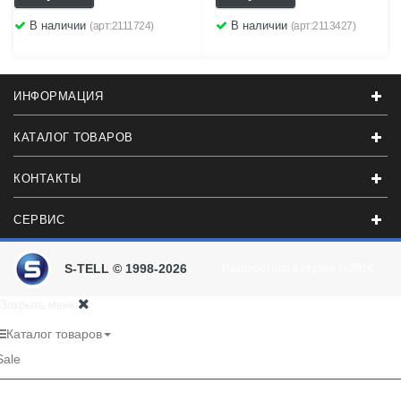
В наличии
В наличии
(арт:2111724)
(арт:2113427)
ИНФОРМАЦИЯ
КАТАЛОГ ТОВАРОВ
КОНТАКТЫ
СЕРВИС
S-TELL © 1998-2026
Разработали в студии
© 2016
Закрыть меню
Каталог товаров
Sale
RU
UA