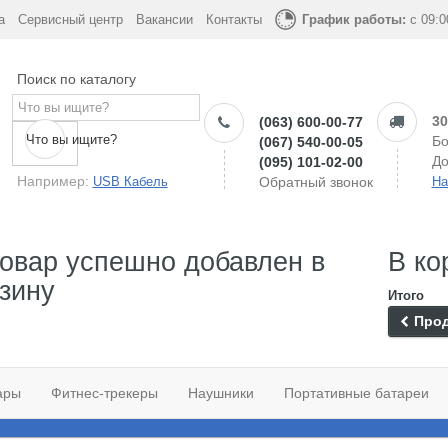
а
Сервисный центр
Вакансии
Контакты
График работы:
с 09:0
Поиск по каталогу
30
(063) 600-00-77
Что вы ищите?
Бо
(067) 540-00-05
До
(095) 101-02-00
Например:
USB Кабель
Обратный звонок
На
овар успешно добавлен в
В ко
зину
Итого
Прод
ары
Фитнес-трекеры
Наушники
Портативные батареи