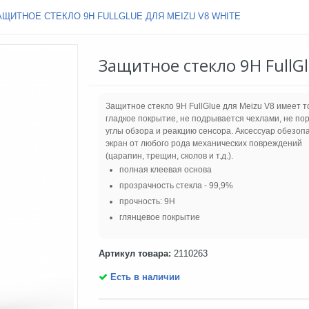
АЩИТНОЕ СТЕКЛО 9H FULLGLUE ДЛЯ MEIZU V8 WHITE
Защитное стекло 9H FullGl
Защитное стекло 9H FullGlue для Meizu V8 имеет т
гладкое покрытие, не подрывается чехлами, не по
углы обзора и реакцию сенсора. Аксессуар обезоп
экран от любого рода механических повреждений
(царапин, трещин, сколов и т.д.).
полная клеевая основа
прозрачность стекла - 99,9%
прочность: 9H
глянцевое покрытие
Артикул товара:
2110263
Есть в наличии