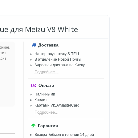
ue для Meizu V8 White
Доставка
онкое,
ртит
На торговую точку S-TELL
асит
В отделение Новой Почты
Адресная доставка по Киеву
Подробнее...
Оплата
Наличными
Кредит
Картами VISA/MasterCard
Подробнее...
Гарантия
Возврат/обмен в течении 14 дней