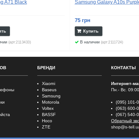
g A71 Black
Samsung Galaxy A10s Purpl
75 грн
ить
Купить
ичии
В наличии
(арт:2113433)
(арт:2111724)
РОВ
БРЕНДИ
КОНТАКТЫ
Xiaomi
Интернет-ма
лефоны
Baseus
Пн.- Вс. 09:00
Samsung
ки
Motorola
(095) 101-
Voltex
(063) 600-
ойста
BASSF
(067) 540-
Hoco
Обратный зв
ZTE
shop@s-tell.u