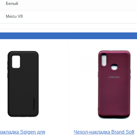
Белый
Meizu V8
накладка Spigen для
Чехол-накладка Brand Soft