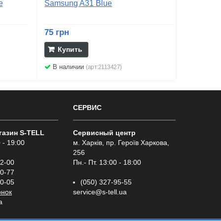
e
Samsung A31 Blue
75 грн
Купить
В наличии
(арт:2113427)
СЕРВИС
газин S-TELL
Сервисный центр
 - 19:00
м. Харків, пр. Героїв Харкова,
256
02-00
Пн.- Пт. 13:00 - 18:00
00-77
00-05
(050) 327-95-55
онок
service@s-tell.ua
a