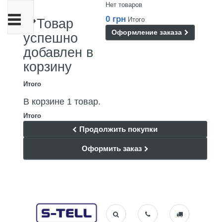
Нет товаров
Переключить
0 грн
Итого
Товар
навигации
Оформление заказа
успешно
добавлен в
корзину
Итого
В корзине 1 товар.
Итого
Продолжить покупки
Оформить заказ