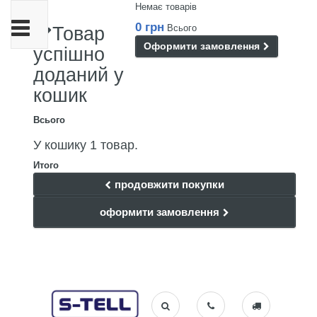
Немає товарів
Toggle
0 грн
Всього
Товар
navigation
Оформити замовлення
успішно
доданий у
кошик
Всього
У кошику 1 товар.
Итого
продовжити покупки
оформити замовлення