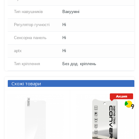
Тип навушників
Вакуумні
Регулятор гучності
Ні
Сенсорна панель
Ні
aptx
Ні
Тип кріплення
Без дод. кріплень
Схожі товари