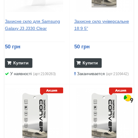
Захисне скло для Samsung
Захисне скло універсальне
Galaxy J3 J330 Clear
18:9 5"
50 грн
50 грн
Купити
Купити
У наявності
Заканчивается
(арт:2109283)
(арт:2109442)