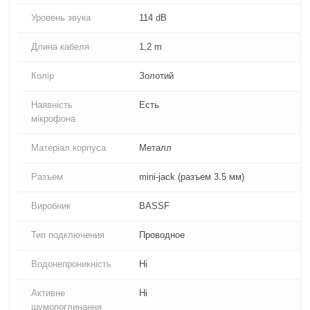
Уровень звука
114 dB
Длина кабеля
1,2 m
Колір
Золотий
Наявність
Есть
мікрофона
Матеріал корпуса
Металл
Разъем
mini-jack (разъем 3.5 мм)
Виробник
BASSF
Тип подключения
Проводное
Водонепроникність
Ні
Активне
Ні
шумопоглинання