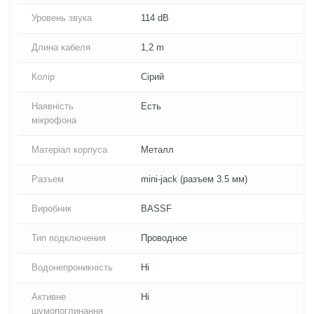
Уровень звука
114 dB
Длина кабеля
1,2 m
Колір
Сірий
Наявність
Есть
мікрофона
Матеріал корпуса
Металл
Разъем
mini-jack (разъем 3.5 мм)
Виробник
BASSF
Тип подключения
Проводное
Водонепроникність
Ні
Активне
Ні
шумопоглинання