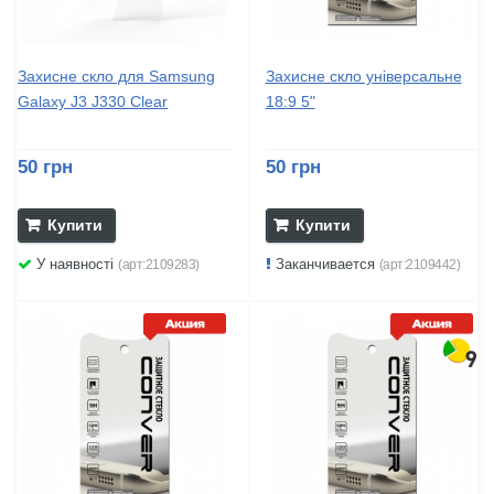
Захисне скло для Samsung
Захисне скло універсальне
Galaxy J3 J330 Clear
18:9 5"
50 грн
50 грн
Купити
Купити
У наявності
Заканчивается
(арт:2109283)
(арт:2109442)