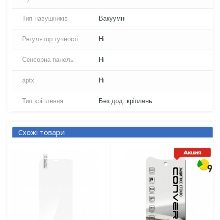
Тип навушників
Вакуумні
Регулятор гучності
Ні
Сенсорна панель
Ні
aptx
Ні
Тип кріплення
Без дод. кріплень
Схожі товари