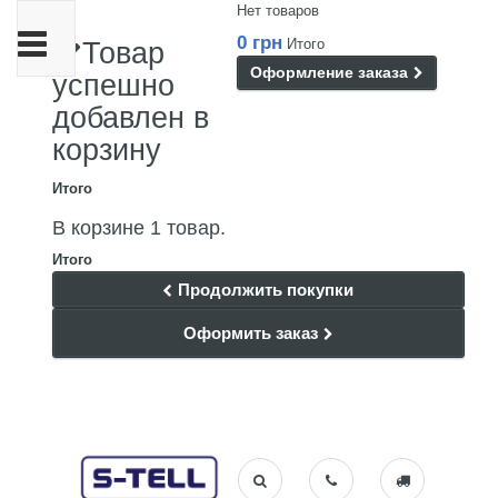
Нет товаров
Переключить
0 грн
Итого
Товар
навигации
Оформление заказа
успешно
добавлен в
корзину
Итого
В корзине 1 товар.
Итого
Продолжить покупки
Оформить заказ