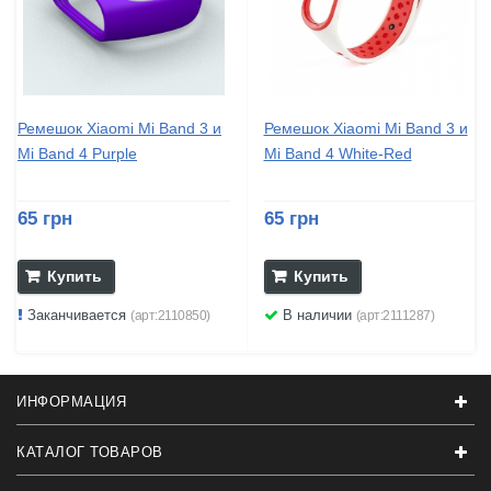
Ремешок Xiaomi Mi Band 3 и
Ремешок Xiaomi Mi Band 3 и
Mi Band 4 Purple
Mi Band 4 White-Red
65 грн
65 грн
Купить
Купить
Заканчивается
В наличии
(арт:2110850)
(арт:2111287)
ИНФОРМАЦИЯ
КАТАЛОГ ТОВАРОВ