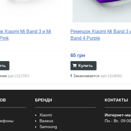
 Xiaomi Mi Band 3 и Mi
Ремешок Xiaomi Mi Band 3 
Pink
Band 4 Purple
65 грн
ить
Купить
ичии
Заканчивается
(арт:2112797)
(арт:2110850)
РОВ
БРЕНДИ
КОНТАКТЫ
Xiaomi
Интернет-ма
лефоны
Baseus
Пн.- Вс. 09:00
Samsung