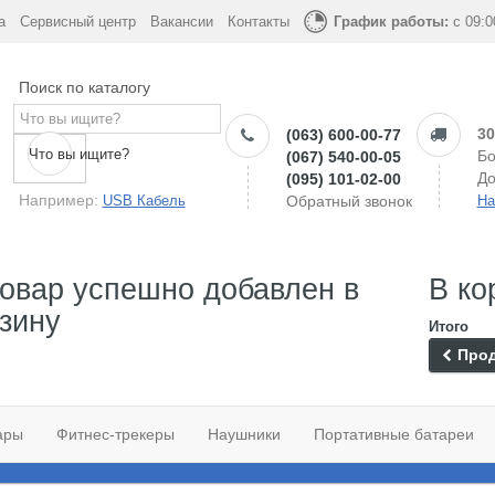
а
Сервисный центр
Вакансии
Контакты
График работы:
с 09:0
Поиск по каталогу
30
(063) 600-00-77
Что вы ищите?
Бо
(067) 540-00-05
До
(095) 101-02-00
Например:
USB Кабель
Обратный звонок
На
овар успешно добавлен в
В ко
зину
Итого
Прод
ары
Фитнес-трекеры
Наушники
Портативные батареи