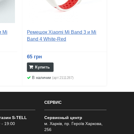
и Mi
Ремешок Xiaomi Mi Band 3 и Mi
Band 4 White-Red
65 грн
Купить
В наличии
(арт:2111287)
СЕРВИС
газин S-TELL
Сервисный центр
 - 19:00
м. Харків, пр. Героїв Харкова,
256