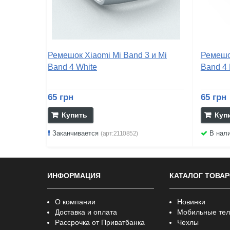
Ремешок Xiaomi Mi Band 3 и Mi
Ремешок
Band 4 White
Band 4 
65 грн
65 грн
Купить
Куп
Заканчивается
В нал
(арт:2110852)
ИНФОРМАЦИЯ
КАТАЛОГ ТОВА
О компании
Новинки
Доставка и оплата
Мобильные те
Рассрочка от Приватбанка
Чехлы