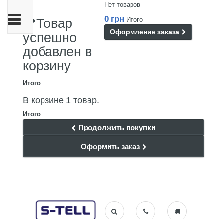
Нет товаров
Переключить
0 грн
Итого
Товар
навигации
Оформление заказа
успешно
добавлен в
корзину
Итого
В корзине 1 товар.
Итого
Продолжить покупки
Оформить заказ