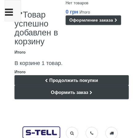
Нет товаров
Переключить
0 грн
Итого
Товар
навигации
Оформление заказа
успешно
добавлен в
корзину
Итого
В корзине 1 товар.
Итого
Продолжить покупки
Оформить заказ