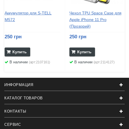
Аккумулятор для S-TELL
Чехол TPU Space Case для
M572
Apple iPhone 11 Pro
(Прозорий)
250 грн
250 грн
Купить
Купить
В наличии
В наличии
(арт:2107161)
(арт:2114127)
ИНФОРМАЦИЯ
КАТАЛОГ ТОВАРОВ
КОНТАКТЫ
СЕРВИС