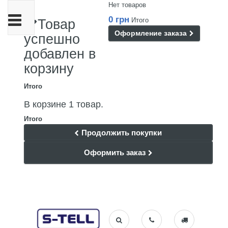
Нет товаров
Переключить
0 грн
Итого
Товар
навигации
Оформление заказа
успешно
добавлен в
корзину
Итого
В корзине 1 товар.
Итого
Продолжить покупки
Оформить заказ