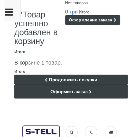
Нет товаров
Переключить
0 грн
Итого
Товар
навигации
Оформление заказа
успешно
добавлен в
корзину
Итого
В корзине 1 товар.
Итого
Продолжить покупки
Оформить заказ