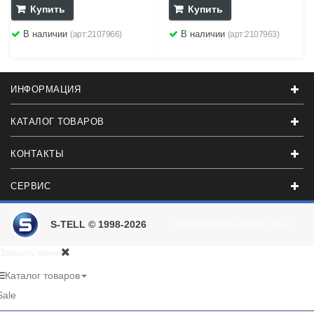
Купить
Купить
В наличии
В наличии
(арт:2107966)
(арт:2107963)
ИНФОРМАЦИЯ
КАТАЛОГ ТОВАРОВ
КОНТАКТЫ
СЕРВИС
S-TELL © 1998-2026
Разработали в студии
© 2016
Закрыть меню
Каталог товаров
Sale