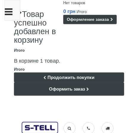
Нет товаров
Переключить
0 грн
Итого
Товар
навигации
Оформление заказа
успешно
добавлен в
корзину
Итого
В корзине 1 товар.
Итого
Продолжить покупки
Оформить заказ