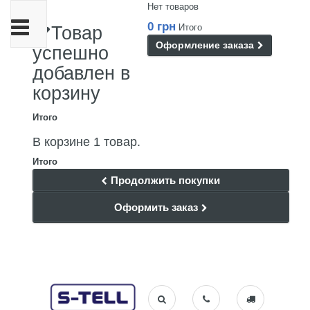
Нет товаров
Переключить
0 грн
Итого
Товар
навигации
Оформление заказа
успешно
добавлен в
корзину
Итого
В корзине 1 товар.
Итого
Продолжить покупки
Оформить заказ