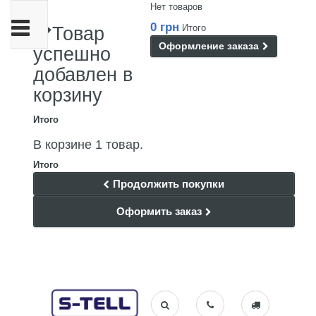
Нет товаров
Переключить
0 грн
Итого
Товар
навигации
Оформление заказа
успешно
добавлен в
корзину
Итого
В корзине 1 товар.
Итого
Продолжить покупки
Оформить заказ