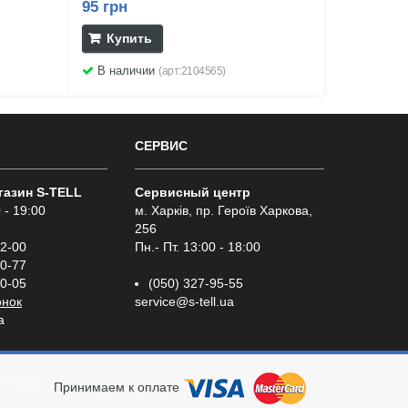
95 грн
Купить
В наличии
(арт:2104565)
СЕРВИС
газин S-TELL
Сервисный центр
 - 19:00
м. Харків, пр. Героїв Харкова,
256
02-00
Пн.- Пт. 13:00 - 18:00
00-77
00-05
(050) 327-95-55
онок
service@s-tell.ua
a
а
© 2016
Принимаем к оплате