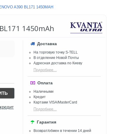
NOVO A390 BL171 1450MAH
 BL171 1450mAh
Доставка
На торговую точку S-TELL
В отделение Новой Почты
Адресная доставка по Киеву
Подробнее...
Оплата
Наличными
ИТЬ
Кредит
Картами VISA/MasterCard
 кредит
Подробнее...
Гарантия
Возврат/обмен в течении 14 дней