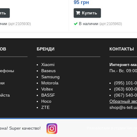
95 грн
ить
Купить
ичии
В наличии
(арт:2105930)
(арт:2105963)
РОВ
БРЕНДИ
КОНТАКТЫ
Xiaomi
Интернет-ма
лефоны
Baseus
Пн.- Вс. 09:00
Samsung
ки
Motorola
(095) 101-
Voltex
(063) 600-
ойста
BASSF
(067) 540-
Hoco
Обратный зв
ZTE
shop@s-tell.u
ена! Super качество!
Разработали в студии
Числ