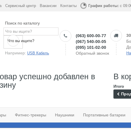
а
Сервисный центр
Вакансии
Контакты
График работы:
с 09:0
Поиск по каталогу
30
(063) 600-00-77
Что вы ищите?
Бо
(067) 540-00-05
До
(095) 101-02-00
Например:
USB Кабель
Обратный звонок
На
овар успешно добавлен в
В ко
зину
Итого
Прод
ары
Фитнес-трекеры
Наушники
Портативные батареи