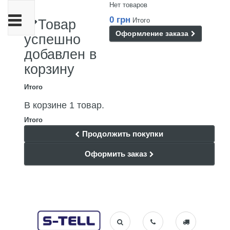
Нет товаров
Переключить
0 грн
Итого
Товар
навигации
Оформление заказа
успешно
добавлен в
корзину
Итого
В корзине 1 товар.
Итого
Продолжить покупки
Оформить заказ