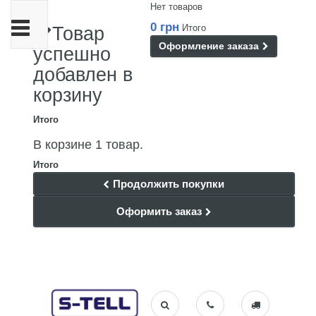
Нет товаров
Переключить
0 грн
Итого
Товар
навигации
Оформление заказа
успешно
добавлен в
корзину
Итого
В корзине 1 товар.
Итого
Продолжить покупки
Оформить заказ