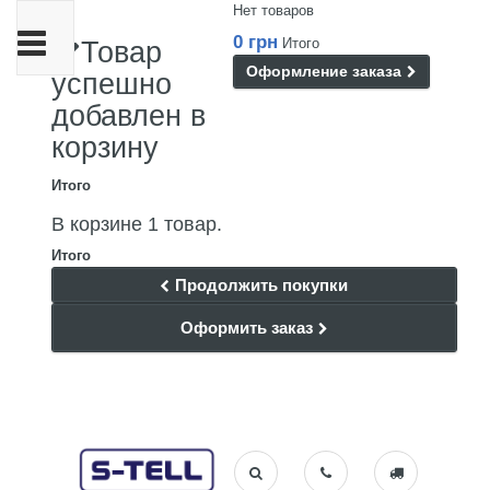
Нет товаров
Переключить
0 грн
Итого
Товар
навигации
Оформление заказа
успешно
добавлен в
корзину
Итого
В корзине 1 товар.
Итого
Продолжить покупки
Оформить заказ